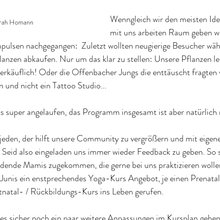
Wenngleich wir den meisten Idee
arah Homann
mit uns arbeiten Raum geben wol
Impulsen nachgegangen:  Zuletzt wollten neugierige Besucher wä
lanzen abkaufen. Nur um das klar zu stellen: Unsere Pflanzen l
erkäuflich! Oder die Offenbacher Jungs die enttäuscht fragten
 und nicht ein Tattoo Studio...
ts super angelaufen, das Programm insgesamt ist aber natürlich n
 jeden, der hilft unsere Community zu vergrößern und mit eigen
Seid also eingeladen uns immer wieder Feedback zu geben. So si
ende Mamis zugekommen, die gerne bei uns praktizieren wollen
 Junis ein enstprechendes Yoga-Kurs Angebot, je einen Prenatal
tal- / Rückbildungs-Kurs ins Leben gerufen. 
 sicher noch ein paar weitere Anpassungen im Kursplan geben.