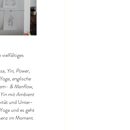
ielfältiges 
a, Yin, Power, 
oga, englische 
Fem- & Manflow, 
 Yin mit Ambient 
ivität und Unter-
t Yoga und es geht 
äsenz im Moment.