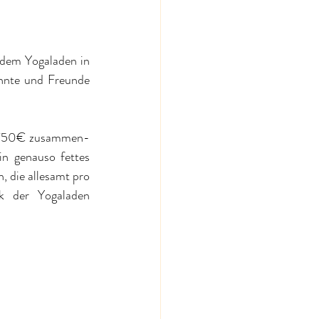
 dem Yogaladen in 
nnte und Freunde 
nd 750€ zusammen-
n genauso fettes 
 die allesamt pro 
k der Yogaladen 