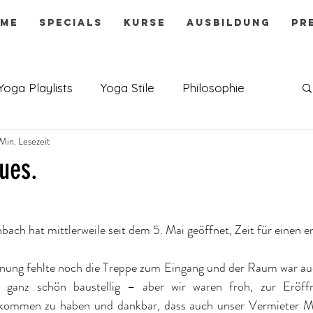
ME
SPECIALS
KURSE
AUSBILDUNG
PR
Yoga Playlists
Yoga Stile
Philosophie
Min. Lesezeit
ues.
ach hat mittlerweile seit dem 5. Mai geöffnet, Zeit für einen er
fnung fehlte noch die Treppe zum Eingang und der Raum war au
 ganz schön baustellig – aber wir waren froh, zur Eröffn
bekommen zu haben und dankbar, dass auch unser Vermieter Mar