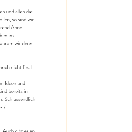
n und allen die 
len, so sind wir 
hrend Anne 
eben im 
 warum wir denn 
och nicht final 
en Ideen und 
nd bereits in 
. Schlussendlich 
- / 
 Auch gibt es an 