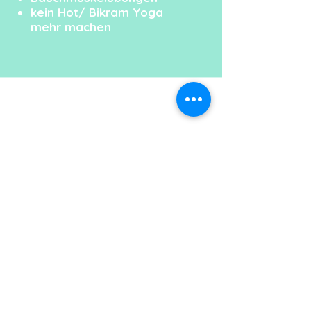
kein Hot/ Bikram Yoga
mehr machen
KONTAKT
YOGALADEN OFFENBACH
Bernardstr. 82
63067 Offenbach
happy@yogaladen-
offenbach.de
IMPRESSUM
DATENSCHUTZERKLÄRUNG