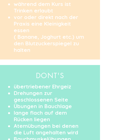
während dem Kurs ist
Trinken erlaubt
vor oder direkt nach der
Praxis eine Kleinigkeit
essen
( Banane, Joghurt etc.) um
den Blutzuckerspiegel zu
halten
DONT'S
übertriebener Ehrgeiz
Drehungen zur
geschlossenen Seite
Übungen in Bauchlage
lange flach auf dem
Rücken liegen
Atemübungen bei denen
die Luft angehalten wird
Bauchmuskelübungen