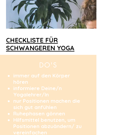
CHECKLISTE FÜR
SCHWANGEREN YOGA
DO'S
immer auf den Körper
hören
informiere Deine/n
Yogalehrer/In
nur Positionen machen die
sich gut anfühlen
Ruhephasen gönnen
Hilfsmittel benutzen, um
Positionen abzuändern/ zu
vereinfachen