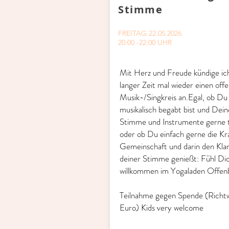
Stimme
FREITAG 22.05.2026
20:00 -22:00 UHR
Mit Herz und Freude kündige ic
langer Zeit mal wieder einen off
Musik-/Singkreis an.Egal, ob Du
musikalisch begabt bist und Dein
Stimme und Instrumente gerne t
oder ob Du einfach gerne die Kr
Gemeinschaft und darin den Kla
deiner Stimme genießt: Fühl Di
willkommen im Yogaladen Offen
Teilnahme gegen Spende (Richt
Euro) Kids very welcome