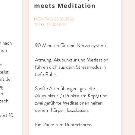
meets Meditation
MONTAG 25.05.2026
17:00 -18:30 UHR
h nach
90 Minuten für dein Nervensystem.
enen
Atmung, Akupunktur und Meditation
e
führen dich aus dem Stressmodus in
eilst
tiefe Ruhe.
aft der
ng
Sanfte Atemübungen, gezielte
ch
Akupunktur (5 Punkte am Kopf) und
bach.
zwei geführte Meditationen helfen
deinem Körper, loszulassen.
wert 10
Ein Raum zum Runterfahren.