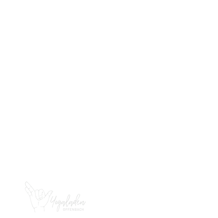
KONTAKT
YOGALADEN OFFENBACH
Bernardstr. 82
63067 Offenbach
happy@yogaladen-
offenbach.de