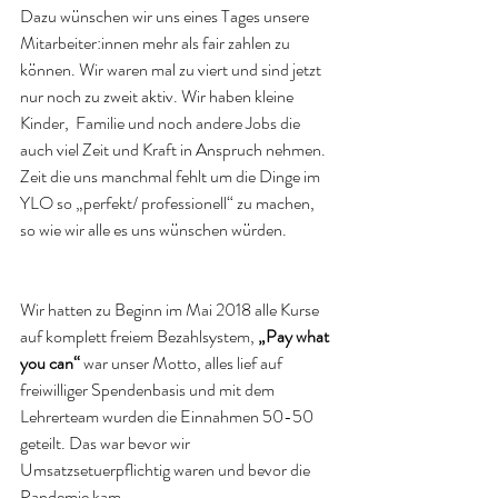
Dazu wünschen wir uns eines Tages unsere 
Mitarbeiter:innen mehr als fair zahlen zu 
können. Wir waren mal zu viert und sind jetzt 
nur noch zu zweit aktiv. Wir haben kleine 
Kinder,  Familie und noch andere Jobs die 
auch viel Zeit und Kraft in Anspruch nehmen. 
Zeit die uns manchmal fehlt um die Dinge im 
YLO so „perfekt/ professionell“ zu machen, 
so wie wir alle es uns wünschen würden.
Wir hatten zu Beginn im Mai 2018 alle Kurse 
auf komplett freiem Bezahlsystem, 
„Pay what 
you can“
 war unser Motto, alles lief auf 
freiwilliger Spendenbasis und mit dem 
Lehrerteam wurden die Einnahmen 50-50 
geteilt. Das war bevor wir 
Umsatzsetuerpflichtig waren und bevor die 
Pandemie kam.