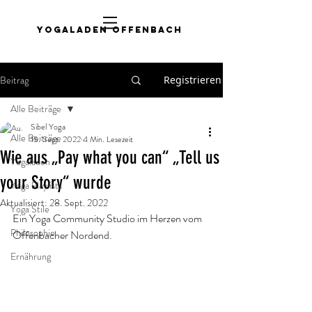
Yogaladen Offenbach
Beitrag
Registrieren
Alle Beiträge
Sibel Yoga
Alle Beiträge
15. Sept. 2022
4 Min. Lesezeit
Wie aus „Pay what you can“ „Tell us
Yogaladen
your Story“ wurde
Yoga Playlists
Aktualisiert:
28. Sept. 2022
Yoga Stile
Ein Yoga Community Studio im Herzen vom 
Philosophie
Offenbacher Nordend.
Ernährung