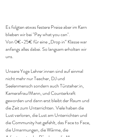
Es folgten etwas festere Preise aber im Kern 
blieben wir bei "Pay what you can". 
Von 0€-25€ für eine „Drop in“ Klasse war 
anfangs alles dabei. So langsam erholten wir 
uns.
Unsere Yoga Lehrer:innen sind auf einmal 
nicht mehr nur Teacher, DJ und 
Seelenmensch sondern auch Türsteher:in, 
Kamerafrau/Mann, und Counterkraft 
geworden und dann erst bleibt der Raum und 
die Zeit zum Unterrichten. Viele haben die 
Lust verloren, die Lust am Unterrichten und 
die Community hat gefehlt, das Face to Face, 
die Umarmungen, die Wärme, die 