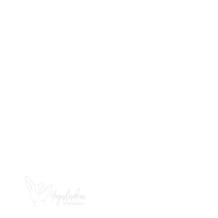
KONTAKT
YOGALADEN OFFENBACH
Bernardstr. 82
63067 Offenbach
happy@yogaladen-
offenbach.de