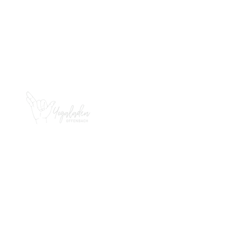
KONTAKT
YOGALADEN OFFENBACH
Bernardstr. 82
63067 Offenbach
happy@yogaladen-
offenbach.de
IMPRESSUM
DATENSCHUTZERKLÄRUNG