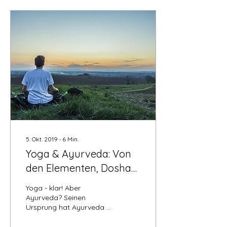
5. Okt. 2019
∙
6
Min.
Yoga & Ayurveda: Von
den Elementen, Doshas
und einem
Yoga - klar! Aber
gemeinsamen Ziel
Ayurveda? Seinen
Ursprung hat Ayurveda –
wie Yoga auch – in Indien
und den Begriff findet