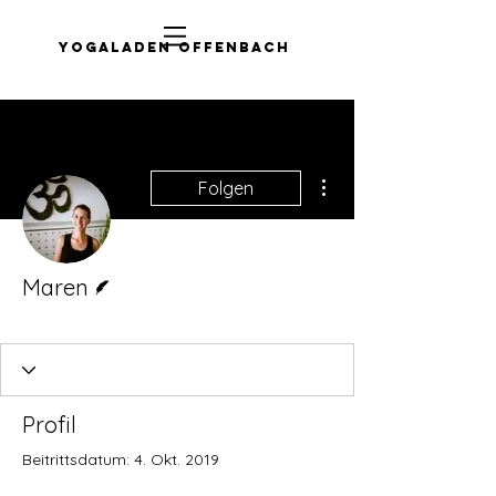
Yogaladen Offenbach
Weitere Optionen
Folgen
Autor
Maren
Teacher
+
4
Profil
Beitrittsdatum: 4. Okt. 2019