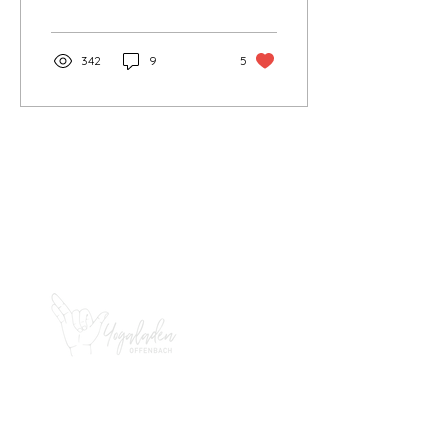
man in den über 5000
Jahren....
342
9
5
KONTAKT
YOGALADEN OFFENBACH
Bernardstr. 82
63067 Offenbach
happy@yogaladen-
offenbach.de
IMPRESSUM
DATENSCHUTZERKLÄRUNG