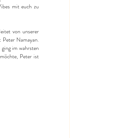
ibes mit euch zu 
itet von unserer 
t 
Peter Namayan
. 
 ging im wahrsten 
öchte, Peter ist 