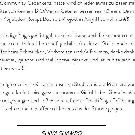
Community Gedankens, hatte wirklich jeder etwas zu Essen mit
tte von keinem BIO/Vegan Caterer besser sein können. Das war
n Yogaladen Rezept Buch als Projekt in Angriff zu nehmen😉
ständige Yogis gehört gab es keine Tische und Bänke sondern es
nserem tollen Hinterhof gechillt. An dieser Stelle noch mal 
lfer beim Schmücken, Vorbereiten und Aufräumen, danke danke
eredet, gelacht und viel Sonne getankt und es fühlte sich a
 the world !!
olgte der erste Kirtan in unserem Studio und die Premiere wa
ngen kreiert ein ganz besonderes Gefühl der Gemeinscha
e mitgesungen und ließen sich auf diese Bhakti Yoga Erfahrung 
strahlten und alle offenen Herzens aus der Stunde gingen.
SHIVA SHAMBO