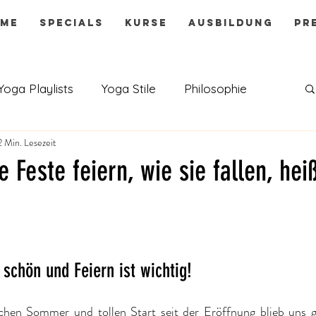
ME
SPECIALS
KURSE
AUSBILDUNG
PR
Yoga Playlists
Yoga Stile
Philosophie
2 Min. Lesezeit
e Feste feiern, wie sie fallen, hei
t schön und Feiern ist wichtig! 
chen Sommer und tollen Start seit der Eröffnung blieb uns ga