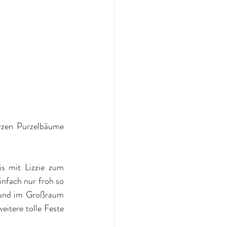
rzen Purzelbäume 
s mit Lizzie zum 
nfach nur froh so 
und im Großraum 
itere tolle Feste 